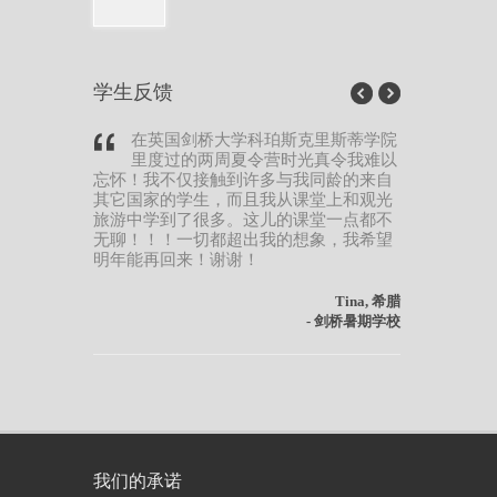
学生反馈
在英国剑桥大学科珀斯克里斯蒂学院
我真
里度过的两周夏令营时光真令我难以
光。
忘怀！我不仅接触到许多与我同龄的来自
剑桥上课
其它国家的学生，而且我从课堂上和观光
以很随意
旅游中学到了很多。这儿的课堂一点都不
气氛温馨
无聊！！！一切都超出我的想象，我希望
了，我相
明年能再回来！谢谢！
希望我能
Tina, 希腊
- 剑桥暑期学校
我们的承诺